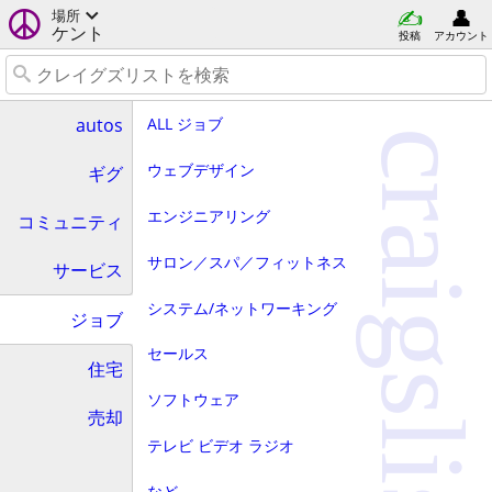
場所
ケント
投稿
アカウント
ALL ジョブ
autos
craigslist
ウェブデザイン
ギグ
エンジニアリング
コミュニティ
サロン／スパ／フィットネス
サービス
システム/ネットワーキング
ジョブ
セールス
住宅
ソフトウェア
売却
テレビ ビデオ ラジオ
など